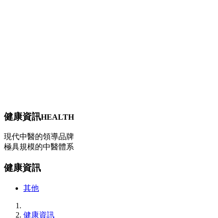
【健保項目】養顏美容
【健保項目】過敏症狀
健康資訊
其他
問與答
中藥調理
穴位埋線
減重問題
轉大人
過敏（三伏/三九貼）
健康資訊
HEALTH
現代中醫的領導品牌
極具規模的中醫體系
健康資訊
其他
健康資訊