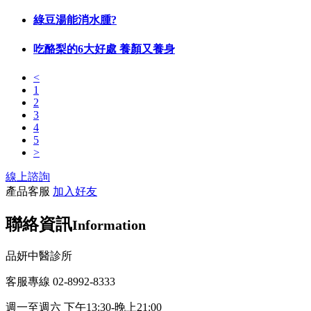
綠豆湯能消水腫?
吃酪梨的6大好處 養顏又養身
<
1
2
3
4
5
>
線上諮詢
產品客服
加入好友
聯絡資訊
Information
品妍中醫診所
客服專線 02-8992-8333
週一至週六 下午13:30-晚上21:00