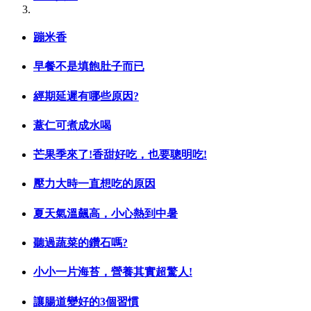
​蹦米香
早餐不是填飽肚子而已
經期延遲有哪些原因?
薏仁可煮成水喝
芒果季來了!香甜好吃，也要聰明吃!
壓力大時一直想吃的原因
夏天氣溫飆高，小心熱到中暑
聽過蔬菜的鑽石嗎?
小小一片海苔，營養其實超驚人!
讓腸道變好的3個習慣