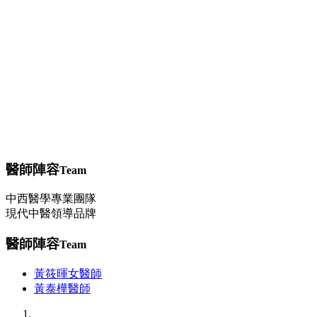
【健保項目】養顏美容
【健保項目】過敏症狀
健康資訊
其他
問與答
中藥調理
穴位埋線
減重問題
轉大人
過敏（三伏/三九貼）
醫師陣容
Team
中西醫學專業團隊
現代中醫領導品牌
醫師陣容
Team
黃筱暉女醫師
黃泰樺醫師