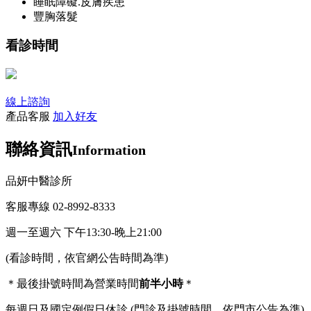
睡眠障礙.皮膚疾患
豐胸落髮
看診時間
線上諮詢
產品客服
加入好友
聯絡資訊
Information
品妍中醫診所
客服專線 02-8992-8333
週一至週六 下午13:30-晚上21:00
(看診時間，依官網公告時間為準)
＊最後掛號時間為營業時間
前半小時
＊
每週日及國定例假日休診 (門診及掛號時間，依門市公告為準)