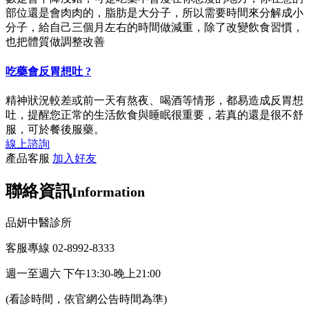
部位還是會肉肉的，脂肪是大分子，所以需要時間來分解成小
分子，給自己三個月左右的時間做減重，除了改變飲食習慣，
也把體質做調整改善
吃藥會反胃想吐 ?
精神狀況較差或前一天有熬夜、喝酒等情形，都易造成反胃想
吐，提醒您正常的生活飲食與睡眠很重要，若真的還是很不舒
服，可於餐後服藥。
線上諮詢
產品客服
加入好友
聯絡資訊
Information
品妍中醫診所
客服專線 02-8992-8333
週一至週六 下午13:30-晚上21:00
(看診時間，依官網公告時間為準)