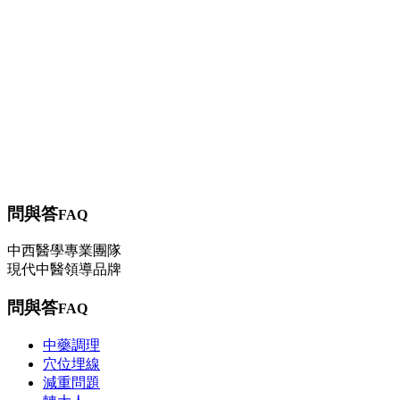
【健保項目】養顏美容
【健保項目】過敏症狀
健康資訊
其他
問與答
中藥調理
穴位埋線
減重問題
轉大人
過敏（三伏/三九貼）
問與答
FAQ
中西醫學專業團隊
現代中醫領導品牌
問與答
FAQ
中藥調理
穴位埋線
減重問題