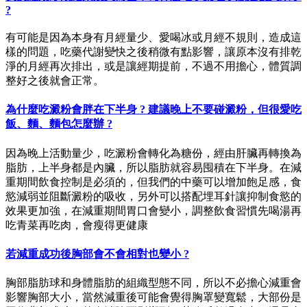
?
有可能是因為本身有月經量少、愛喝冰或月經不規則，造成這
樣的問題，吃藥代謝變快之後稍微有點影響，讓原本沒有排乾
淨的月經再次排出，或是讓經期提前，不過不用擔心，體質調
整好之後就會正常。
為什麼吃澱粉會胖在下半身 ? 建議晚上不要碰澱粉，但很愛吃
飯、麵、麵包怎麼辦 ?
因為晚上活動量少，吃澱粉會轉化為糖份，經由肝臟再轉換為
脂肪，上半身都是內臟，所以脂肪就容易囤積在下半身。在減
重期間飲食控制是必須的，但我們的中藥可以增加飽足感，食
慾減弱並阻斷澱粉的吸收，另外可以搭配埋耳針讓抑制食慾的
效果更加強，在減重期間胃口會變小，調整飲食習慣先喝湯再
吃青菜再吃肉，會瘦得更健康
若減重成功後胸部會不會相對也變小 ?
胸部脂肪球和身體脂肪的組織型態不同，所以不必擔心減重會
影響胸部大小，當然減重後可能會覺得胸罩變寬鬆，大部份是