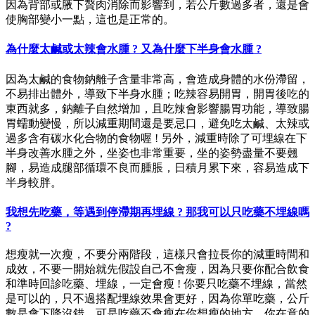
因為背部或腋下贅肉消除而影響到，若公斤數過多者，還是會
使胸部變小一點，這也是正常的。
為什麼太鹹或太辣會水腫 ? 又為什麼下半身會水腫 ?
因為太鹹的食物鈉離子含量非常高，會造成身體的水份滯留，
不易排出體外，導致下半身水腫；吃辣容易開胃，開胃後吃的
東西就多，鈉離子自然增加，且吃辣會影響腸胃功能，導致腸
胃蠕動變慢，所以減重期間還是要忌口，避免吃太鹹、太辣或
過多含有碳水化合物的食物喔 ! 另外，減重時除了可埋線在下
半身改善水腫之外，坐姿也非常重要，坐的姿勢盡量不要翹
腳，易造成腿部循環不良而腫脹，日積月累下來，容易造成下
半身較胖。
我想先吃藥，等遇到停滯期再埋線 ? 那我可以只吃藥不埋線嗎
?
想瘦就一次瘦，不要分兩階段，這樣只會拉長你的減重時間和
成效，不要一開始就先假設自己不會瘦，因為只要你配合飲食
和準時回診吃藥、埋線，一定會瘦 ! 你要只吃藥不埋線，當然
是可以的，只不過搭配埋線效果會更好，因為你單吃藥，公斤
數是會下降沒錯，可是吃藥不會瘦在你想瘦的地方，你在意的