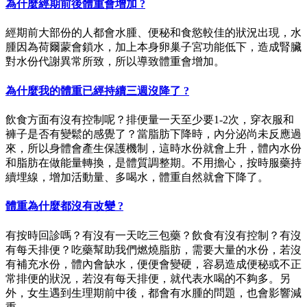
為什麼經期前後體重會增加 ?
經期前大部份的人都會水腫、便秘和食慾較佳的狀況出現，水
腫因為荷爾蒙會鎖水，加上本身卵巢子宮功能低下，造成腎臟
對水份代謝異常所致，所以導致體重會增加。
為什麼我的體重已經持續三週沒降了 ?
飲食方面有沒有控制呢？排便量一天至少要1-2次，穿衣服和
褲子是否有變鬆的感覺了？當脂肪下降時，內分泌尚未反應過
來，所以身體會產生保護機制，這時水份就會上升，體內水份
和脂肪在做能量轉換，是體質調整期。不用擔心，按時服藥持
續埋線，增加活動量、多喝水，體重自然就會下降了。
體重為什麼都沒有改變 ?
有按時回診嗎？有沒有一天吃三包藥？飲食有沒有控制？有沒
有每天排便？吃藥幫助我們燃燒脂肪，需要大量的水份，若沒
有補充水份，體內會缺水，便便會變硬，容易造成便秘或不正
常排便的狀況，若沒有每天排便，就代表水喝的不夠多。另
外，女生遇到生理期前中後，都會有水腫的問題，也會影響減