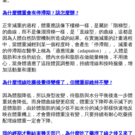
重。
為什麼體重會有停滯期 ? 該怎麼辦 ?
正常減重的過程，體重應該像下樓梯一樣，是屬於「階梯型」
的曲線，而不是像溜滑梯一樣，是「直線型」的曲線，這都是
因為人體自然防禦機制所造成的結果。在實施減重的計畫過程
中，當體重減輕到某一個程度時，會產生「停滯期」。減重者
的停滯期在醫學上稱為「適應現象（adaptation）」。人體是
脂肪和水份所組合。體內水份和脂肪在做能量轉換，不用擔
心，當身體適應了這段體質調整期，持續埋線和按時服藥，增
加活動量和運動
為什麼埋線吃藥後覺得變瘦了，但體重卻維持不變 ?
因為體脂降低，所以身型改變，待脂肪與水分平衡後進一步體
重就會降低。而身體曲線變更窈窕，體重沒下降即表示減下的
是體脂肪，由於體脂肪的減少並不如水分的減少那樣快速地反
映在體重機上，才會覺得體重沒有變，只要持續有耐心吃藥搭
配埋線體重一定會下降。
我的經期才剛結束幾天而已，為什麼吃了藥埋了線之後又來了