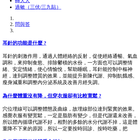
轉大人
過敏（三伏/三九貼）
問與答
耳針的功能是什麼 ?
耳針的刺激作用，通過人體經絡的反射，促使經絡通暢、氣血
調和，來抑制食慾、排除鬱積的水份，一方面也可以調整情
緒、安定情緒，使心情愉悅，幫助睡眠，耳針能控制中樞神
經，達到調整體質的效果，並能提升新陳代謝、抑制飢餓感、
瘦身減重和調整內分泌系統及改善月經失調。
為什麼體重沒有降，但穿衣服卻有比較寛鬆 ?
穴位埋線可以調整體態及曲線，故埋線部位達到緊實的效果。
感覺衣服有變宽鬆，一定是脂肪有變少，但是代謝還未改善，
所以體內循環代謝不好，相對的多餘的水分代謝不掉，這是體
重降不下來的原因，所以一定要按時回診、按時吃藥，把