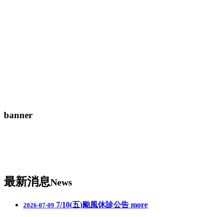
【健保項目】養顏美容
【健保項目】過敏症狀
健康資訊
其他
問與答
中藥調理
穴位埋線
減重問題
轉大人
過敏（三伏/三九貼）
banner
最新消息
News
7/10(五)颱風休診公告
more
2026-07-09